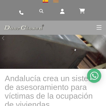
Anterior
Si
Andalucía crea un sistema
de asesoramiento para
víctimas de la ocupación
de viviendas