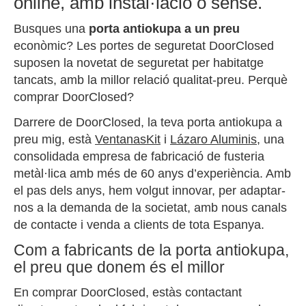
online, amb instal·lació o sense.
Busques una
porta antiokupa a un preu
econòmic? Les portes de seguretat DoorClosed
suposen la novetat de seguretat per habitatge
tancats, amb la millor relació qualitat-preu. Perquè
comprar DoorClosed?
Darrere de DoorClosed, la teva porta antiokupa a
preu mig, està
VentanasKit
i
Lázaro Aluminis
, una
consolidada empresa de fabricació de fusteria
metàl·lica amb més de 60 anys d’experiència. Amb
el pas dels anys, hem volgut innovar, per adaptar-
nos a la demanda de la societat, amb nous canals
de contacte i venda a clients de tota Espanya.
Com a fabricants de la porta antiokupa,
el preu que donem és el millor
En comprar DoorClosed, estàs contactant