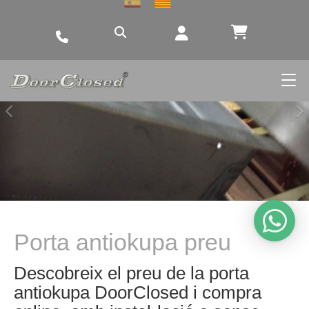
Anterior
S
Porta antiokupa preu
Descobreix el preu de la porta
antiokupa DoorClosed i compra