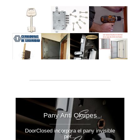
Pany Anti Okupes
DoorClosed incorpora el pany invisible
per...